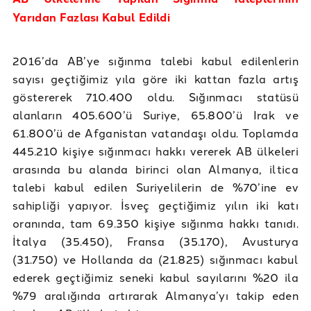
Yarıdan Fazlası Kabul Edildi
2016’da AB’ye sığınma talebi kabul edilenlerin
sayısı geçtiğimiz yıla göre iki kattan fazla artış
göstererek 710.400 oldu. Sığınmacı statüsü
alanların 405.600’ü Suriye, 65.800’ü Irak ve
61.800’ü de Afganistan vatandaşı oldu. Toplamda
445.210 kişiye sığınmacı hakkı vererek AB ülkeleri
arasında bu alanda birinci olan Almanya, iltica
talebi kabul edilen Suriyelilerin de %70’ine ev
sahipliği yapıyor. İsveç geçtiğimiz yılın iki katı
oranında, tam 69.350 kişiye sığınma hakkı tanıdı.
İtalya (35.450), Fransa (35.170), Avusturya
(31.750) ve Hollanda da (21.825) sığınmacı kabul
ederek geçtiğimiz seneki kabul sayılarını %20 ila
%79 aralığında artırarak Almanya’yı takip eden