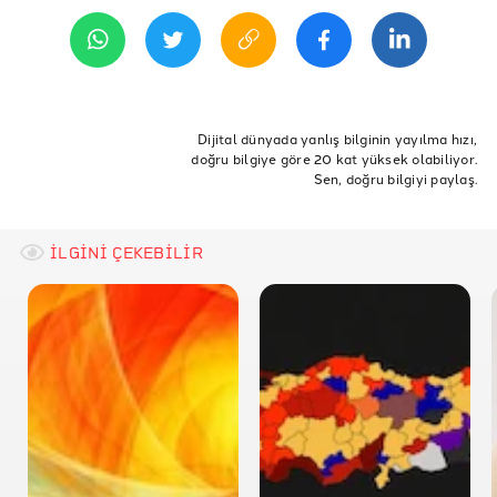
ETİKETLER
Irak
Suriye
AB
mülteci
sığınmacı
türkiye
Dijital dünyada yanlış bilginin yayılma hızı,
doğru bilgiye göre 20 kat yüksek olabiliyor.
Avrupa
sığınma
Bülten
Sen, doğru bilgiyi paylaş.
İLGİNİ ÇEKEBİLİR