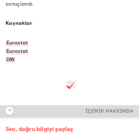
sonuçlandı.
Kaynaklar
Eurostat
Eurostat
DW
+
İÇERİK HAKKINDA
Sen, doğru bilgiyi paylaş
YAYIN TARİHİ
27 Nisan 2017 21:00