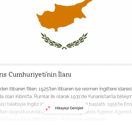
rıs Cumhuriyeti’nin İlanı
den itibaren fiilen, 1925’ten itibaren ise resmen İngiltere idaresi
da olan Kıbrıs’ta, Rumlar ilk olarak 1931’de Yunanistan’la birleş
is) talebiyle İngiliz idaresine isyan girişimi başlattı. 1955’te En
Hikayeyi Genişlet
leri doğrultusunda kurulan Ethniki Organosis Kyprion Agonis
ıslı Savaşçıların Milli Örgütü - EOKA) ile örgütlenen