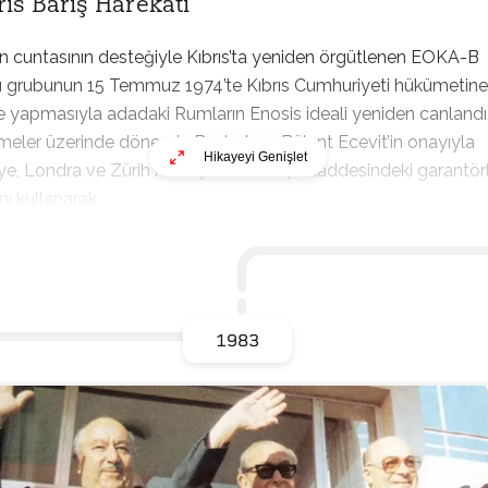
rıs Barış Harekatı
 cuntasının desteğiyle Kıbrıs’ta yeniden örgütlenen EOKA-B
lı grubunun 15 Temmuz 1974’te Kıbrıs Cumhuriyeti hükümetine
 yapmasıyla adadaki Rumların Enosis ideali yeniden canlandı
meler üzerinde dönemin Başbakanı Bülent Ecevit’in onayıyla
Hikayeyi Genişlet
ye, Londra ve Zürih Antlaşmalarının 4. maddesindeki garantör
nı kullanarak
1983