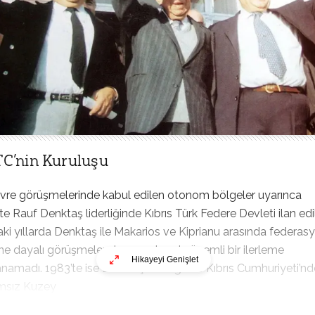
C’nin Kuruluşu
vre görüşmelerinde kabul edilen otonom bölgeler uyarınca
te Rauf Denktaş liderliğinde Kıbrıs Türk Federe Devleti ilan edil
ki yıllarda Denktaş ile Makarios ve Kiprianu arasında federas
ine dayalı görüşmeler devam etse de önemli bir ilerleme
Hikayeyi Genişlet
namadı. 1983’te ise Denktaş liderliğinde Kıbrıs Cumhuriyeti’n
msız Kuzey