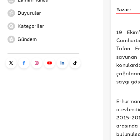
Yazar:
Duyurular
Kategoriler
19 Ekim’
Gündem
Cumhurbaş
Tufan E
savunan 
konulard
çağrıları
saygı gös
Erhürman’
alevlend
2015-201
arasınd
bulunuls