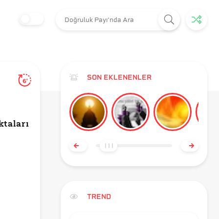
SON EKLENENLER
6'
taları
TREND