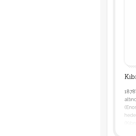
Kıb
1878’
altın
(Enos
hedef
(Kıbr