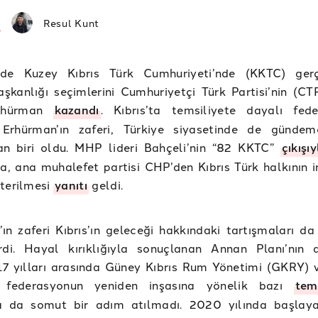
Resul Kunt
de Kuzey Kıbrıs Türk Cumhuriyeti’nde (KKTC) gerç
kanlığı seçimlerini Cumhuriyetçi Türk Partisi’nin (CT
rhürman
kazandı
. Kıbrıs’ta temsiliyete dayalı fed
Erhürman’ın zaferi, Türkiye siyasetinde de gündem
an biri oldu. MHP lideri Bahçeli’nin “82 KKTC”
çıkışıy
na, ana muhalefet partisi CHP’den Kıbrıs Türk halkının i
terilmesi
yanıtı
geldi.
ın zaferi Kıbrıs’ın geleceği hakkındaki tartışmaları da
irdi. Hayal kırıklığıyla sonuçlanan Annan Planı’nın 
7 yılları arasında Güney Kıbrıs Rum Yönetimi (GKRY)
a federasyonun yeniden inşasına yönelik bazı
tem
a da somut bir adım atılmadı. 2020 yılında başlay