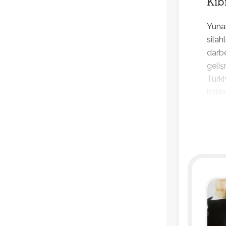
Kıb
Yunan
silah
darbe
geliş
Türki
hakkı