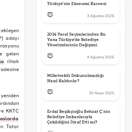
Türkiye'nin Ekonomi Karnesi
3 Ağustos 2026
ekleşen
2024 Yerel Seçimlerinden Bu 
P) adayı
Yana Türkiye'de Belediye 
erasyonu
Yönetimlerinin Değişimi
e gelen
4 Ağustos 2026
la
ilhak
radesine
Milletvekili Dokunulmazlığı 
Nasıl Kaldırılır?
30 Nisan 2025
 yeniden
ardından
 ve KKTC
Erdal Beşikçioğlu Behzat Ç.’nin 
Belediye İmkanlarıyla 
aslarda
an Tatar