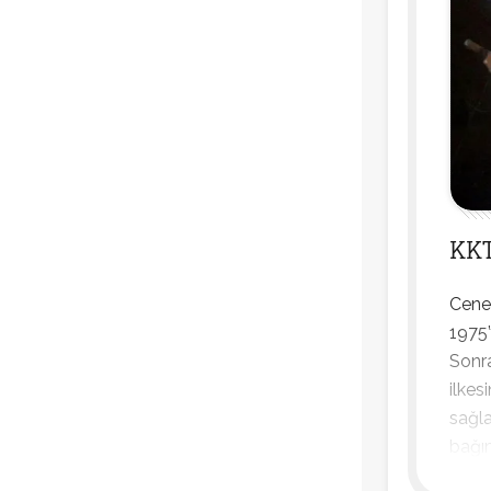
KKT
Cene
1975’
Sonra
ilkes
sağla
bağı