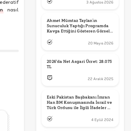
ederatif
3 Ağustos 2026
in
nasıl
Ahmet Mümtaz Taylan’ın 
Sunuculuk Yaptığı Programda 
Kavga Ettiğini Gösteren Görsel 
Orijinal mi?
20 Mayıs 2026
2026'da Net Asgari Ücret: 28.075 
TL
22 Aralık 2025
Eski Pakistan Başbakanı İmran 
Han BM Konuşmasında İsrail ve 
Türk Ordusu ile İlgili İfadeler mi 
Kullandı?
4 Eylül 2024