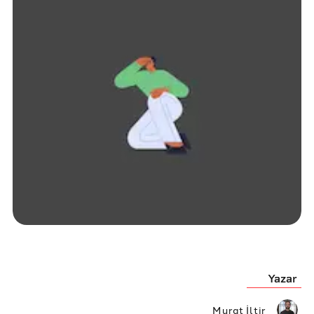
Yazar
Murat İltir