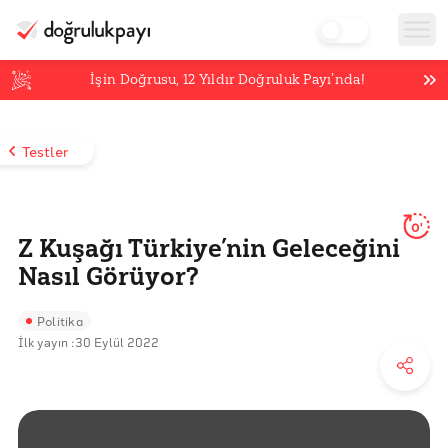
İşin Doğrusu,
12
Yıldır Doğruluk Payı’nda!
Testler
0'
Z Kuşağı Türkiye’nin Geleceğini
Nasıl Görüyor?
Politika
İlk yayın :
30 Eylül 2022