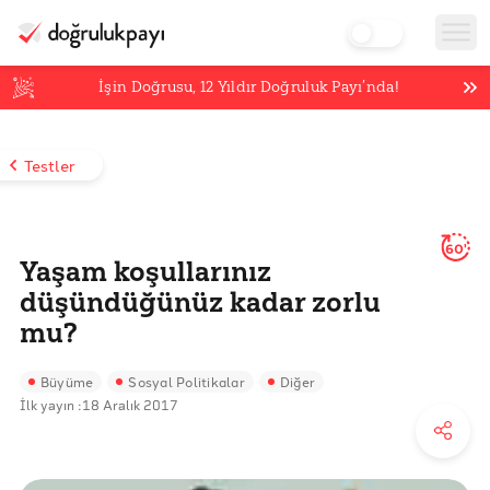
İşin Doğrusu,
12
Yıldır Doğruluk Payı’nda!
Testler
60'
Yaşam koşullarınız
düşündüğünüz kadar zorlu
mu?
Büyüme
Sosyal Politikalar
Diğer
İlk yayın :
18 Aralık 2017