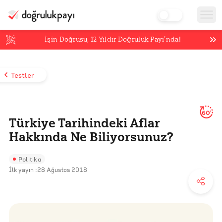
İşin Doğrusu,
12
Yıldır Doğruluk Payı’nda!
Testler
60'
Türkiye Tarihindeki Aflar
Hakkında Ne Biliyorsunuz?
Politika
İlk yayın :
28 Ağustos 2018