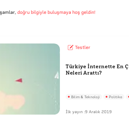
kşamlar
,
doğru bilgiyle buluşmaya hoş geldin!
Testler
Türkiye İnternette En 
Neleri Arattı?
Bilim & Teknoloji
Politika
İlk yayın :
9 Aralık 2019