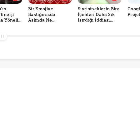
’ın
Bir Emojiye
Sivrisineklerin Bira
Googl
 Enerji
Bastığınızda
İçenleri Daha Sık
Proje
na Yönelik
Aslında Ne
Isırdığı İddiası
mı
Gönderiyorsunuz?
Doğru mu?
r?
ASCII’den Unicode’a
Emojilerin Hikâyesi