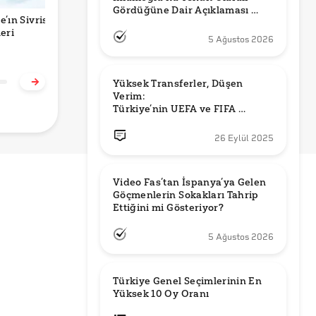
Gördüğüne Dair Açıklaması 
e’ın Sivrisinek
Google Yayıncılığı
Görsel Mine
H
Güncel mi?
leri
Bitiriyor mu? Yeni
Kırıkkanat ve
c
5 Ağustos 2026
Algoritma ve Yapay
Fetullah Gülen’in
Zeka
Fotoğrafını mı
Gösteriyor?
Yüksek Transferler, Düşen 
Verim: 

Türkiye’nin UEFA ve FIFA 
Sıralamalarındaki Yeri
26 Eylül 2025
Video Fas’tan İspanya’ya Gelen 
Göçmenlerin Sokakları Tahrip 
Ettiğini mi Gösteriyor?
5 Ağustos 2026
Türkiye Genel Seçimlerinin En 
Yüksek 10 Oy Oranı