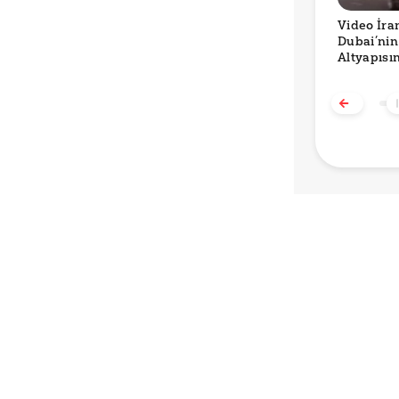
Video İran
Dubai’nin
Altyapısı
Saldırıyı 
Gösteriyo