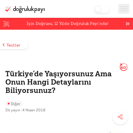
İşin Doğrusu,
12
Yıldır Doğruluk Payı’nda!
Testler
60'
Türkiye’de Yaşıyorsunuz Ama
Onun Hangi Detaylarını
Biliyorsunuz?
Diğer
İlk yayın :
4 Nisan 2018