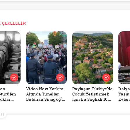
İ ÇEKEBİLİR
dan
Video New York’ta
Paylaşım Türkiye’de
İtalya
ötürülen
Altında Tüneller
Çocuk Yetiştirmek
Yaşın
uklar
Bulunan Sinagog’a
İçin En Sağlıklı 10
Evlen
BD Askeri
Yapılan Baskını mı
Şehri mi
Savun
vaştı mı?
Gösteriyor?
Gösteriyor?
Melon
Sınır 
İddia