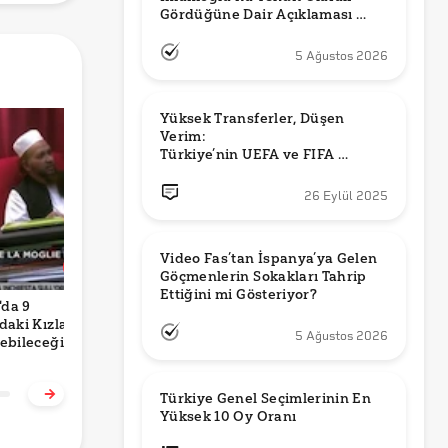
Gördüğüne Dair Açıklaması 
Güncel mi?
5 Ağustos 2026
Yüksek Transferler, Düşen 
Verim: 

Türkiye’nin UEFA ve FIFA 
Sıralamalarındaki Yeri
26 Eylül 2025
Video Fas’tan İspanya’ya Gelen 
Göçmenlerin Sokakları Tahrip 
Ettiğini mi Gösteriyor?
'da 9
Türkiye'de Çocuk
Türkiye’de ve
M
daki Kızların
Olmak
Dünyada Çocuk
E
5 Ağustos 2026
ebileceğini
İşçiliği
M
an Birinin
K
i'nin Emriyle
Ç
Dışı Edildiği
Türkiye Genel Seçimlerinin En 
sı Doğru mu?
Yüksek 10 Oy Oranı