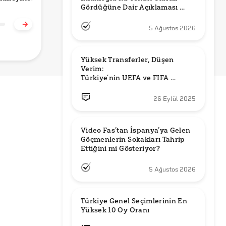
Gördüğüne Dair Açıklaması 
Cezası mı
Gösteriyor?
için Saldırdığı
U
Güncel mi?
anıyor?
Doğru mu?
P
G
5 Ağustos 2026
Yüksek Transferler, Düşen 
Verim: 

Türkiye’nin UEFA ve FIFA 
Sıralamalarındaki Yeri
26 Eylül 2025
Video Fas’tan İspanya’ya Gelen 
Göçmenlerin Sokakları Tahrip 
Ettiğini mi Gösteriyor?
5 Ağustos 2026
Türkiye Genel Seçimlerinin En 
Yüksek 10 Oy Oranı