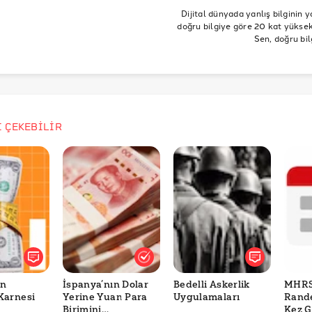
Dijital dünyada yanlış bilginin y
doğru bilgiye göre 20 kat yüksek 
Sen, doğru bil
İ ÇEKEBİLİR
in
İspanya’nın Dolar
Bedelli Askerlik
MHR
Karnesi
Yerine Yuan Para
Uygulamaları
Rand
Birimini
Kez G