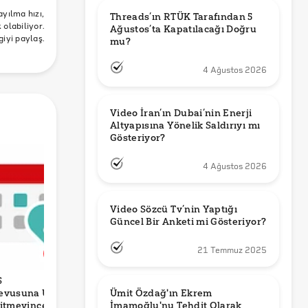
ayılma hızı,
Threads’ın RTÜK Tarafından 5 
olabiliyor.
Ağustos’ta Kapatılacağı Doğru 
giyi paylaş.
mu?
4 Ağustos 2026
Video İran’ın Dubai’nin Enerji 
Altyapısına Yönelik Saldırıyı mı 
Gösteriyor?
4 Ağustos 2026
Video Sözcü Tv’nin Yaptığı 
Güncel Bir Anketi mi Gösteriyor?
21 Temmuz 2025
S
Video Çamurdan
Yıldız Tilbe’nin Ege
F
Ümit Özdağ'ın Ekrem 
evusuna Üç
Çıkan Altın
Kökenli’nin Eşine
H
İmamoğlu'nu Tehdit Olarak 
itmeyince
Levhasını mı
Siyonist Olduğu
C