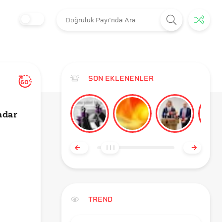
SON EKLENENLER
60'
adar
TREND