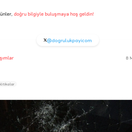
günler
,
doğru bilgiyle buluşmaya hoş geldin!
@dogrulukpayicom
şımlar
8 
litikalar