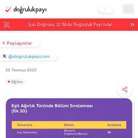
İşin Doğrusu,
12
Yıldır Doğruluk Payı’nda!
Paylaşımlar
@dogrulukpayicom
25 Temmuz 2022
Eğitim