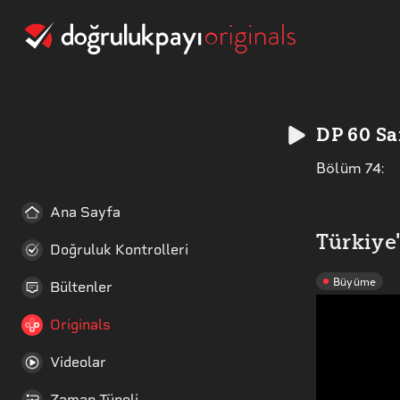
DP 60 Sa
Bölüm
74
:
Ana Sayfa
Türkiye'
Doğruluk Kontrolleri
Büyüme
Bültenler
Originals
Videolar
Zaman Tüneli