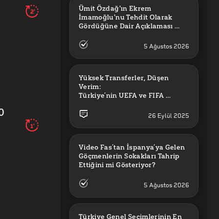
Ümit Özdağ'ın Ekrem 
2'
İmamoğlu'nu Tehdit Olarak 
Gördüğüne Dair Açıklaması 
Güncel mi?
5 Ağustos 2026
Yüksek Transferler, Düşen 
Verim: 

Türkiye’nin UEFA ve FIFA 
Sıralamalarındaki Yeri
0
26 Eylül 2025
1'
Video Fas’tan İspanya’ya Gelen 
Göçmenlerin Sokakları Tahrip 
Ettiğini mi Gösteriyor?
5 Ağustos 2026
Türkiye Genel Seçimlerinin En 