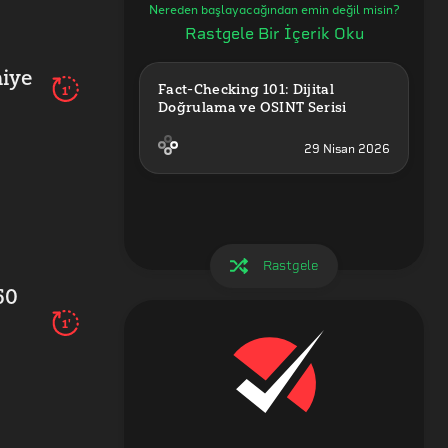
Nereden başlayacağından emin değil misin?
Rastgele Bir İçerik Oku
niye
1'
Fact-Checking 101: Dijital 
Doğrulama ve OSINT Serisi
29 Nisan 2026
Rastgele
60
1'