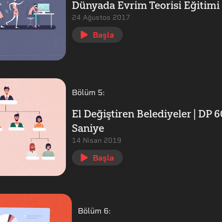
Dünyada Evrim Teorisi Eğitimi
24 Ağustos 2017
Başla
Bölüm
5
:
El Değiştiren Belediyeler | DP 6
Saniye
14 Nisan 2019
Başla
Bölüm
6
: