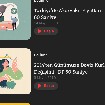
Bölüm
8
:
Türkiye'de Akaryakıt Fiyatları |
60 Saniye
14 Mayıs 2019
Başla
Bölüm
9
:
2014'ten Günümüze Döviz Kurl
Değişimi | DP 60 Saniye
3 Mayıs 2019
Başla