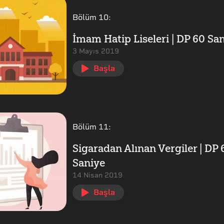
Bölüm
10
:
İmam Hatip Liseleri | DP 60 Sa
3 Mayıs 2019
Başla
Bölüm
11
:
Sigaradan Alınan Vergiler | DP 
Saniye
14 Nisan 2019
Başla