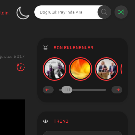
ldin!
SON EKLENENLER
ğustos 2017
1'
TREND