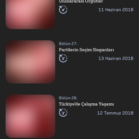
Uluslararası Örgütler
4'
11 Haziran 2018
Bölüm
27
:
Partilerin Seçim Sloganları
3'
13 Haziran 2018
Bölüm
28
:
Türkiye'de Çalışma Yaşamı
3'
12 Temmuz 2018