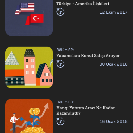
Türkiye - Amerika İlişkileri
1'
12 Ekim 2017
Bölüm
62
:
Yabancılara Konut Satışı Artıyor
1'
30 Ocak 2018
Bölüm
63
:
Hangi Yatırım Aracı Ne Kadar
Kazandırdı?
1'
16 Ocak 2018