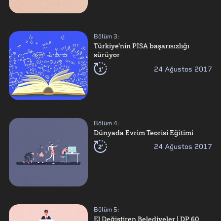
Bölüm
3
:
Türkiye'nin PISA başarısızlığı
sürüyor
1'
24 Ağustos 2017
Bölüm
4
:
Dünyada Evrim Teorisi Eğitimi
2'
24 Ağustos 2017
Bölüm
5
:
El Değiştiren Belediyeler | DP 60