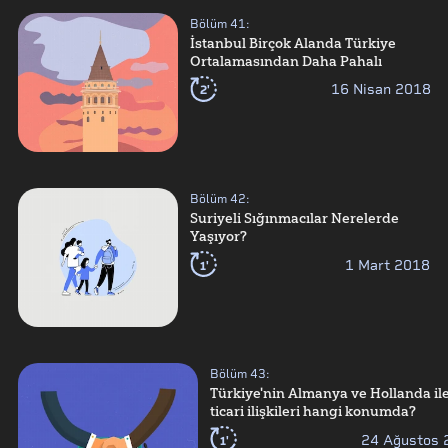
Bölüm
41
:
İstanbul Birçok Alanda Türkiye
Ortalamasından Daha Pahalı
2'
16 Nisan 2018
Bölüm
42
:
Suriyeli Sığınmacılar Nerelerde
Yaşıyor?
1'
1 Mart 2018
Bölüm
43
:
Türkiye'nin Almanya ve Hollanda il
ticari ilişkileri hangi konumda?
1'
24 Ağustos 