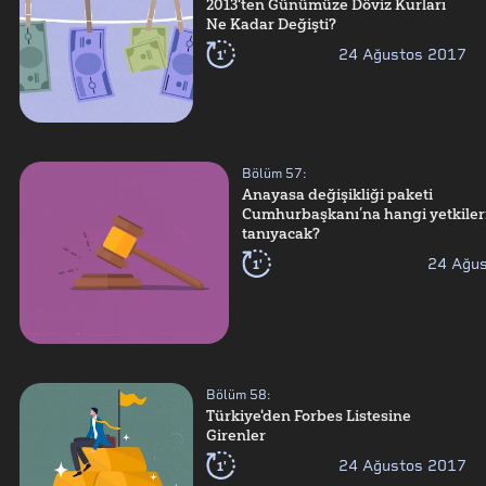
2013'ten Günümüze Döviz Kurları
Ne Kadar Değişti?
1'
24 Ağustos 2017
Bölüm
57
:
Anayasa değişikliği paketi
Cumhurbaşkanı’na hangi yetkiler
tanıyacak?
1'
24 Ağu
Bölüm
58
:
Türkiye'den Forbes Listesine
Girenler
1'
24 Ağustos 2017