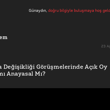
Günaydın
,
doğru bilgiyle buluşmaya hoş geld
dem
23 A
 Değişikliği Görüşmelerinde Açık Oy
mı Anayasal Mı?