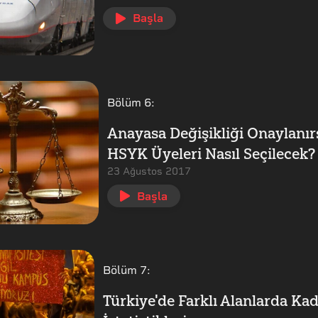
Başla
Bölüm
6
:
Anayasa Değişikliği Onaylanır
HSYK Üyeleri Nasıl Seçilecek?
23 Ağustos 2017
Başla
Bölüm
7
:
Türkiye'de Farklı Alanlarda Ka