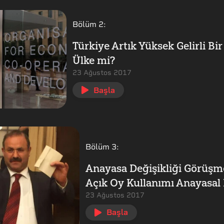
Bölüm
2
:
Türkiye Artık Yüksek Gelirli Bir
Ülke mi?
23 Ağustos 2017
Başla
Bölüm
3
:
Anayasa Değişikliği Görüşm
Açık Oy Kullanımı Anayasal
23 Ağustos 2017
Başla