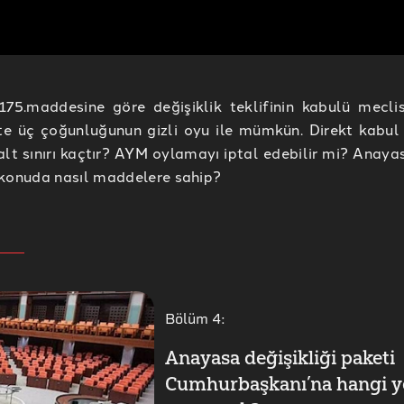
175.maddesine göre değişiklik teklifinin kabulü mecl
te üç çoğunluğunun gizli oyu ile mümkün. Direkt kabul s
lt sınırı kaçtır? AYM oylamayı iptal edebilir mi? Anaya
 konuda nasıl maddelere sahip?
Bölüm
4
:
Anayasa değişikliği paketi
Cumhurbaşkanı’na hangi ye