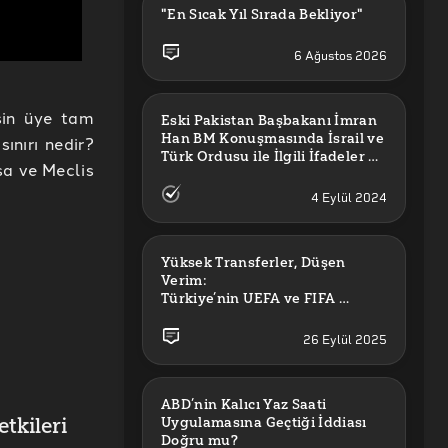
"En Sıcak Yıl Sırada Bekliyor"
6 Ağustos 2026
isin üye tam
Eski Pakistan Başbakanı İmran 
Han BM Konuşmasında İsrail ve 
ınırı nedir?
Türk Ordusu ile İlgili İfadeler mi 
sa ve Meclis
Kullandı?
4 Eylül 2024
Yüksek Transferler, Düşen 
Verim: 

Türkiye’nin UEFA ve FIFA 
Sıralamalarındaki Yeri
26 Eylül 2025
ABD’nin Kalıcı Yaz Saati 
tkileri
Uygulamasına Geçtiği İddiası 
1'
Doğru mu?