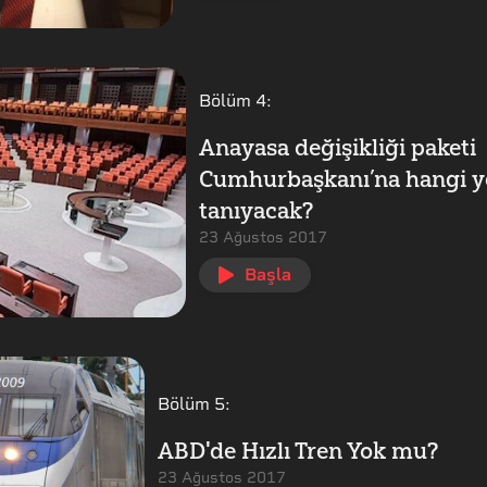
Bölüm
4
:
Anayasa değişikliği paketi
Cumhurbaşkanı’na hangi ye
tanıyacak?
23 Ağustos 2017
Başla
Bölüm
5
:
ABD'de Hızlı Tren Yok mu?
23 Ağustos 2017