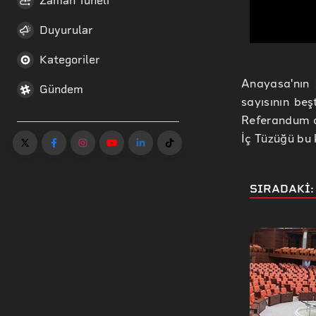
Zaman Tüneli
Duyurular
Kategoriler
Anayasa'nın 
Gündem
sayısının beş
Referandum a
İç Tüzüğü bu
SIRADAKİ: