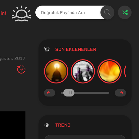
in!
SON EKLENENLER
ğustos 2017
1'
TREND