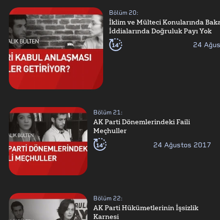
Bölüm
20
:
İklim ve Mülteci Konularında Bak
İddialarında Doğruluk Payı Yok
14'
24 Ağu
Bölüm
21
:
AK Parti Dönemlerindeki Faili
Meçhuller
14'
24 Ağustos 2017
Bölüm
22
:
AK Parti Hükümetlerinin İşsizlik
Karnesi