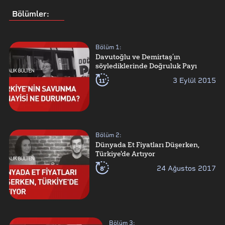
Bölümler
:
Bölüm
1
:
Davutoğlu ve Demirtaş’ın
söylediklerinde Doğruluk Payı
11'
3 Eylül 2015
Bölüm
2
:
Dünyada Et Fiyatları Düşerken,
Türkiye'de Artıyor
8'
24 Ağustos 2017
Bölüm
3
: