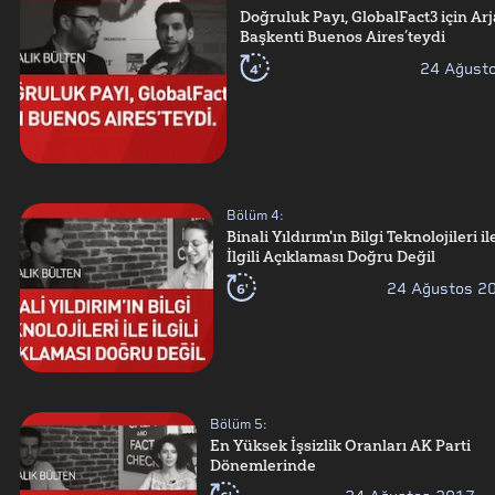
Doğruluk Payı, GlobalFact3 için Arj
Başkenti Buenos Aires’teydi
4'
24 Ağust
Bölüm
4
:
Binali Yıldırım'ın Bilgi Teknolojileri il
İlgili Açıklaması Doğru Değil
6'
24 Ağustos 2
Bölüm
5
:
En Yüksek İşsizlik Oranları AK Parti
Dönemlerinde