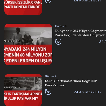
6'
24 Ağustos 2017
Bölüm
6
:
Dünyadaki 244 Milyon Göçmenin
Zorla Göç Edenlerden Oluşuyor
5'
24 
Bölüm
7
:
Laiklik Tartışmalarında Doğruluk
Payı Var mı?
9'
24 Ağustos 2017