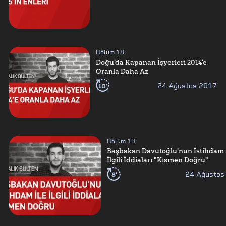
Bölüm
18
:
Doğu'da Kapanan İşyerleri 2014'e
Oranla Daha Az
10'
24 Ağustos 2017
Bölüm
19
:
Başbakan Davutoğlu'nun İstihdam 
İlgili İddiaları "Kısmen Doğru"
8'
24 Ağustos