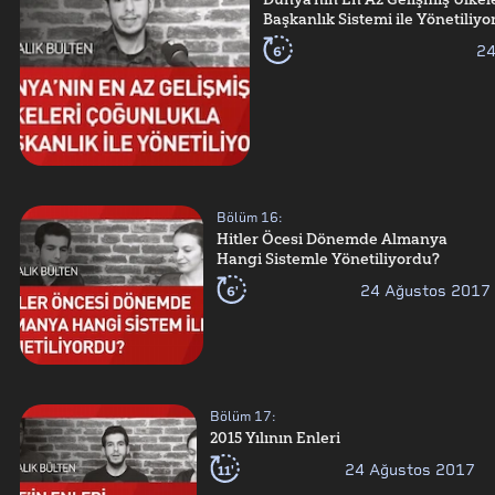
Başkanlık Sistemi ile Yönetiliyo
6'
24
Bölüm
16
:
Hitler Öcesi Dönemde Almanya
Hangi Sistemle Yönetiliyordu?
6'
24 Ağustos 2017
Bölüm
17
:
2015 Yılının Enleri
11'
24 Ağustos 2017