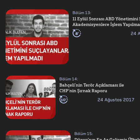
Bölüm
13
:
11 Eylül Sonrası ABD Yönetimini
Akademisyenlere İşlem Yapılma
8'
24 
Bölüm
14
:
Bahçeli’nin Terör Açıklaması ile
CHP’nin Şırnak Raporu
10'
24 Ağustos 2017
Bölüm
15
:
Dünya'nın En Az Gelişmiş Ülkel