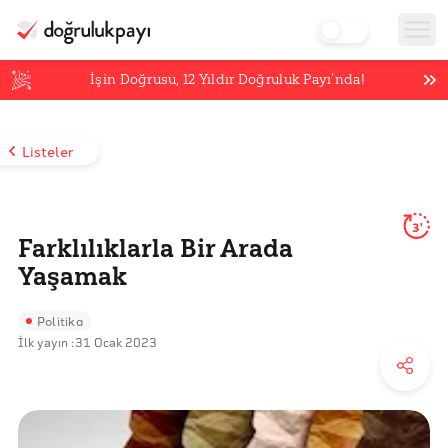
İşin Doğrusu,
12
Yıldır Doğruluk Payı’nda!
Listeler
3'
Farklılıklarla Bir Arada
Yaşamak
Politika
İlk yayın :
31 Ocak 2023