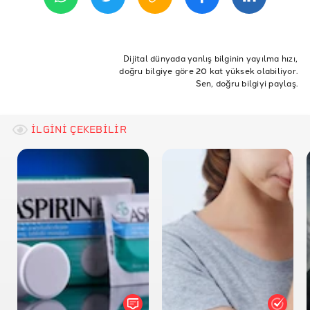
ETİKETLER
konda
bir arada yaşarız araştırması
bayetav
Dijital dünyada yanlış bilginin yayılma hızı,
doğru bilgiye göre 20 kat yüksek olabiliyor.
siyasi görüşler nasıl tanımlanıyor
siyasi farklılık olmalı mı?
Sen, doğru bilgiyi paylaş.
İLGİNİ ÇEKEBİLİR