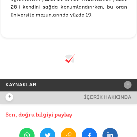
28’i kendini sağda konumlandırırken, bu oran
üniversite mezunlarında yüzde 19.
+
KAYNAKLAR
+
İÇERİK HAKKINDA
REFERANSLAR
BAYETAV-KONDA: Bir Arada Yaşarız Araştırması
Sen, doğru bilgiyi paylaş
YAYIN TARİHİ
31 Ocak 2023 12:28