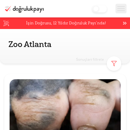
İşin Doğrusu,
12
Yıldır Doğruluk Payı’nda!
Zoo Atlanta
Sonuçları filtrele