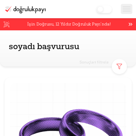
İşin Doğrusu,
12
Yıldır Doğruluk Payı’nda!
soyadı başvurusu
Sonuçları filtrele