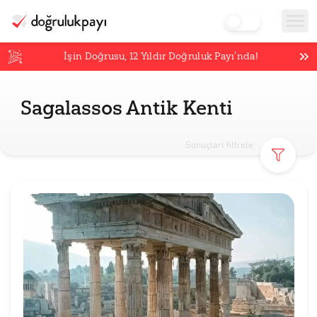
İşin Doğrusu,
12
Yıldır Doğruluk Payı’nda!
Sagalassos Antik Kenti
Sonuçları filtrele