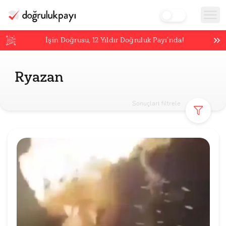
İşin Doğrusu,
12
Yıldır Doğruluk Payı’nda!
Ryazan
Sonuçları filtrele