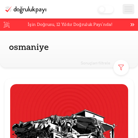
İşin Doğrusu,
12
Yıldır Doğruluk Payı’nda!
osmaniye
Sonuçları filtrele