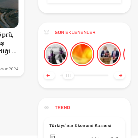
SON EKLENENLER
prü, 
ş 
iği 
mmuz 2024
TREND
Türkiye'nin Ekonomi Karnesi