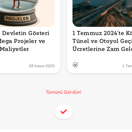
Devletin Gösteri 
1 Temmuz 2024’te Kö
Mega Projeler ve 
Tünel ve Otoyol Geçi
Maliyetler
Ücretlerine Zam Geld
İddiası Doğru mu?
28 Kasım 2025
1 Te
Tümünü Gördün!