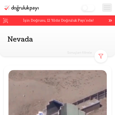
İşin Doğrusu,
12
Yıldır Doğruluk Payı’nda!
Nevada
Sonuçları filtrele