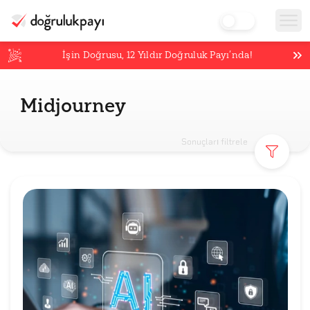
İşin Doğrusu,
12
Yıldır Doğruluk Payı’nda!
Midjourney
Sonuçları filtrele