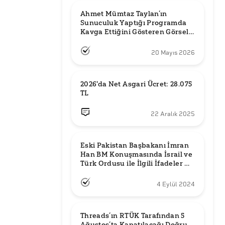
Ahmet Mümtaz Taylan’ın 
Sunuculuk Yaptığı Programda 
Kavga Ettiğini Gösteren Görsel 
Orijinal mi?
20 Mayıs 2026
2026'da Net Asgari Ücret: 28.075 
TL
22 Aralık 2025
Eski Pakistan Başbakanı İmran 
Han BM Konuşmasında İsrail ve 
Türk Ordusu ile İlgili İfadeler mi 
Kullandı?
4 Eylül 2024
Threads’ın RTÜK Tarafından 5 
Ağustos’ta Kapatılacağı Doğru 