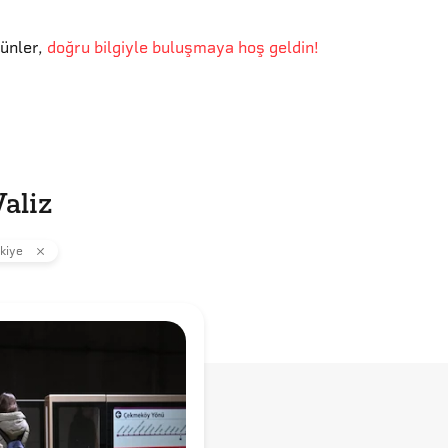
günler
,
doğru bilgiyle buluşmaya hoş geldin!
aliz
kiye