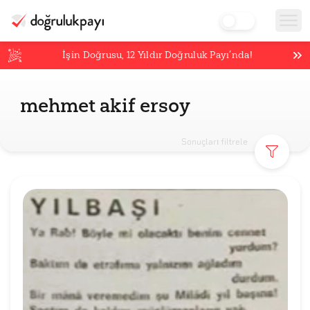
İşin Doğrusu,
12
Yıldır Doğruluk Payı’nda!
mehmet akif ersoy
Sonuçları filtrele