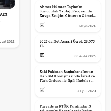
Ahmet Mümtaz Taylan’ın 
Sunuculuk Yaptığı Programda 
un 
Kavga Ettiğini Gösteren Görsel 
 
Orijinal mi?
20 Mayıs 2026
2026'da Net Asgari Ücret: 28.075 
ubat 2023
TL
22 Aralık 2025
Eski Pakistan Başbakanı İmran 
Han BM Konuşmasında İsrail ve 
Türk Ordusu ile İlgili İfadeler mi 
Kullandı?
4 Eylül 2024
Threads’ın RTÜK Tarafından 5 
Ağustos’ta Kapatılacağı Doğru 