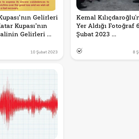
upası'nın Gelirleri 
Kemal Kılıçdaroğlu’n
Katar Kupası'nın 
Yer Aldığı Fotoğraf 6
alinin Gelirleri 
Şubat 2023 
zedelere 
Kahramanmaraş 
anacak
Depreminden Sonra 
10 Şubat 2023
8 Ş
Çekilmedi