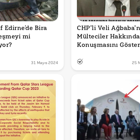
 Edirne’de Bira 
CHP'li Veli Ağbaba'n
şmeyi mi 
Mülteciler Hakkındak
yor?
Konuşmasını Göster
Video Güncel mi?
31 Mayıs 2024
25 