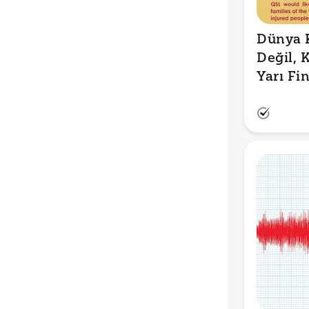
Dünya K
Değil, 
Yarı Fin
Deprem
Bağışl