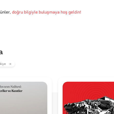
günler
,
doğru bilgiyle buluşmaya hoş geldin!
a
kiye