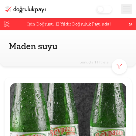
İşin Doğrusu,
12
Yıldır Doğruluk Payı’nda!
Maden suyu
Sonuçları filtrele