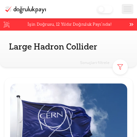
İşin Doğrusu,
12
Yıldır Doğruluk Payı’nda!
Large Hadron Collider
Sonuçları filtrele