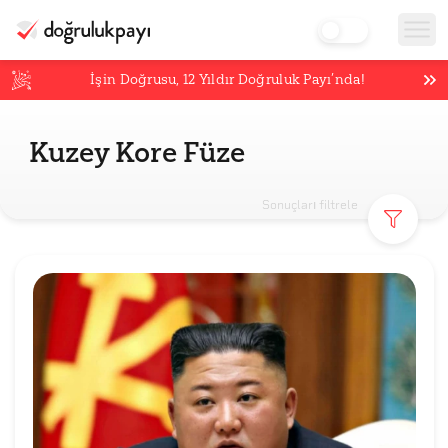
İşin Doğrusu,
12
Yıldır Doğruluk Payı’nda!
Kuzey Kore Füze
Sonuçları filtrele