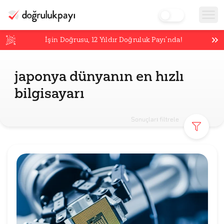
İşin Doğrusu,
12
Yıldır Doğruluk Payı’nda!
japonya dünyanın en hızlı
bilgisayarı
Sonuçları filtrele