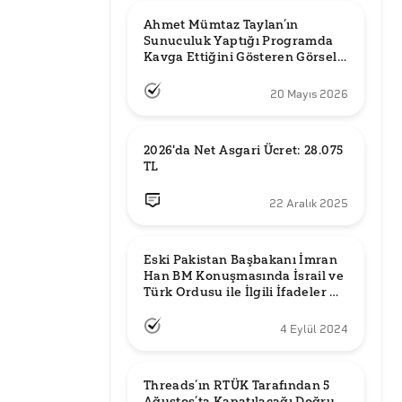
Ahmet Mümtaz Taylan’ın 
Sunuculuk Yaptığı Programda 
Kavga Ettiğini Gösteren Görsel 
Orijinal mi?
20 Mayıs 2026
2026'da Net Asgari Ücret: 28.075 
TL
22 Aralık 2025
Eski Pakistan Başbakanı İmran 
Han BM Konuşmasında İsrail ve 
Türk Ordusu ile İlgili İfadeler mi 
Kullandı?
4 Eylül 2024
Threads’ın RTÜK Tarafından 5 
Ağustos’ta Kapatılacağı Doğru 