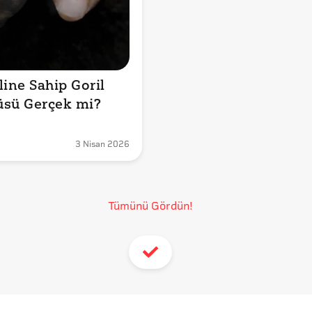
ine Sahip Goril 
üsü Gerçek mi?
3 Nisan 2026
Tümünü Gördün!