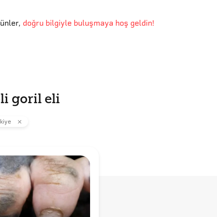
günler
,
doğru bilgiyle buluşmaya hoş geldin!
i goril eli
kiye