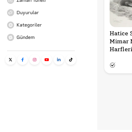
Zaman Tüneli
Duyurular
Kategoriler
Hatice S
Gündem
Mimar M
Harfler
Türkçe 
İddiası