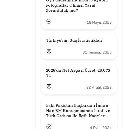
Oy Pusulalarında Son 6 Aya Ait 
Fotoğraflar Olması Yasal 
Zorunluluk mu?
18 Mayıs 2023
Türkiye’nin Suç İstatistikleri
31 Temmuz 2026
2026'da Net Asgari Ücret: 28.075 
TL
22 Aralık 2025
Eski Pakistan Başbakanı İmran 
Han BM Konuşmasında İsrail ve 
Türk Ordusu ile İlgili İfadeler mi 
Kullandı?
4 Eylül 2024