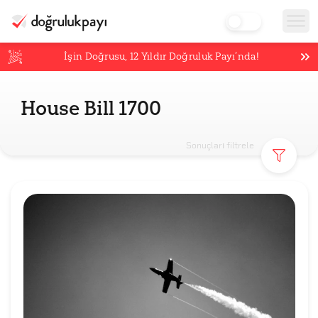
İşin Doğrusu,
12
Yıldır Doğruluk Payı’nda!
House Bill 1700
Sonuçları filtrele