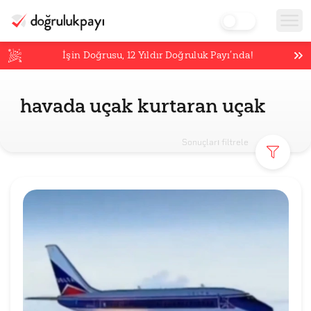
İşin Doğrusu,
12
Yıldır Doğruluk Payı’nda!
havada uçak kurtaran uçak
Sonuçları filtrele