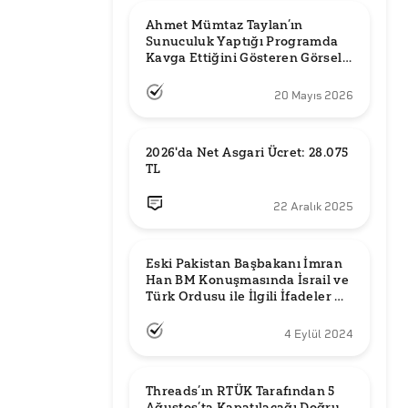
Ahmet Mümtaz Taylan’ın 
Sunuculuk Yaptığı Programda 
Kavga Ettiğini Gösteren Görsel 
Orijinal mi?
20 Mayıs 2026
2026'da Net Asgari Ücret: 28.075 
TL
22 Aralık 2025
Eski Pakistan Başbakanı İmran 
Han BM Konuşmasında İsrail ve 
Türk Ordusu ile İlgili İfadeler mi 
Kullandı?
4 Eylül 2024
Threads’ın RTÜK Tarafından 5 
Ağustos’ta Kapatılacağı Doğru 