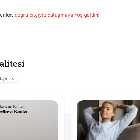
günler
,
doğru bilgiyle buluşmaya hoş geldin!
litesi
kiye