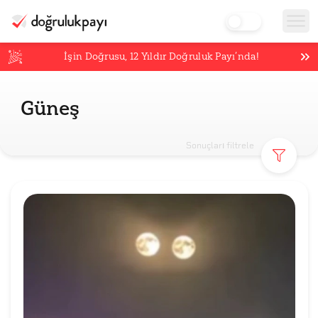
İşin Doğrusu,
12
Yıldır Doğruluk Payı’nda!
Güneş
Sonuçları filtrele