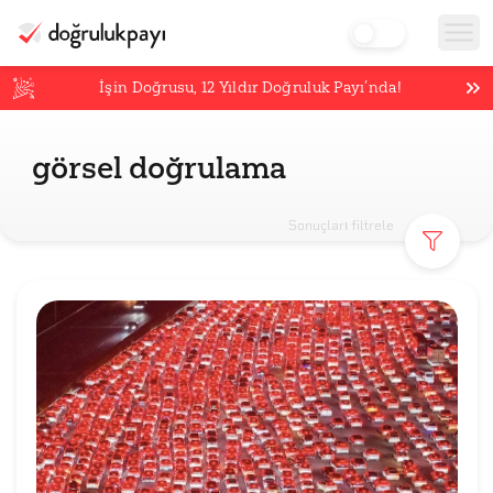
İşin Doğrusu,
12
Yıldır Doğruluk Payı’nda!
görsel doğrulama
Sonuçları filtrele