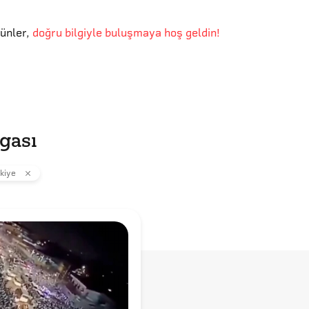
günler
,
doğru bilgiyle buluşmaya hoş geldin!
lgası
kiye