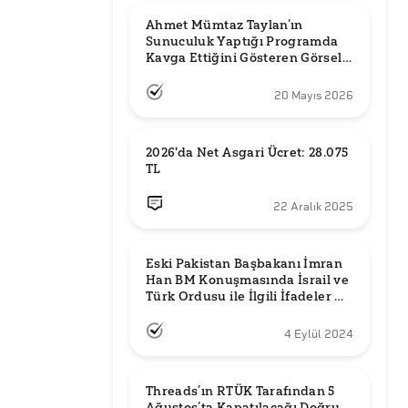
Ahmet Mümtaz Taylan’ın 
Sunuculuk Yaptığı Programda 
Kavga Ettiğini Gösteren Görsel 
Orijinal mi?
20 Mayıs 2026
2026'da Net Asgari Ücret: 28.075 
TL
22 Aralık 2025
Eski Pakistan Başbakanı İmran 
Han BM Konuşmasında İsrail ve 
Türk Ordusu ile İlgili İfadeler mi 
Kullandı?
4 Eylül 2024
Threads’ın RTÜK Tarafından 5 
Ağustos’ta Kapatılacağı Doğru 