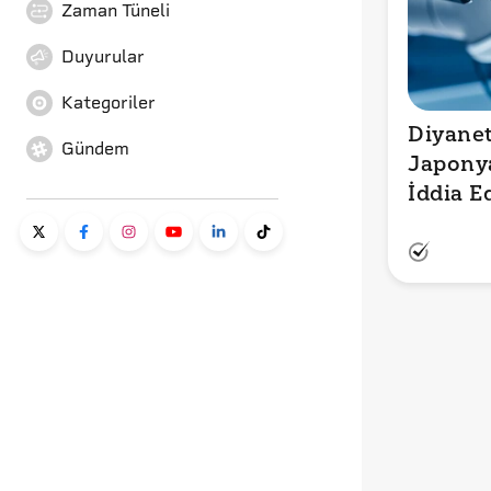
Zaman Tüneli
Duyurular
Kategoriler
Diyanet’
Gündem
Japonya’
İddia E
Hızlı Bi
Kat Faz