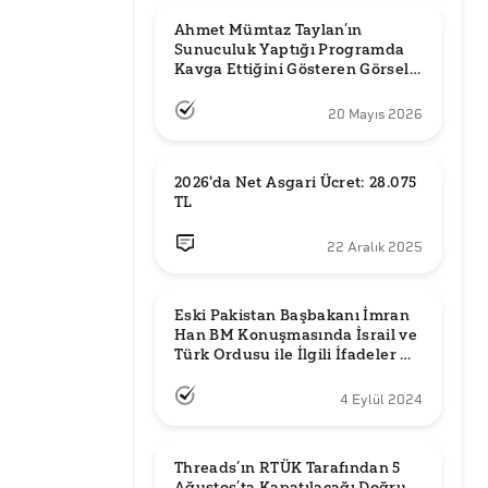
Ahmet Mümtaz Taylan’ın 
Sunuculuk Yaptığı Programda 
Kavga Ettiğini Gösteren Görsel 
Orijinal mi?
20 Mayıs 2026
2026'da Net Asgari Ücret: 28.075 
TL
22 Aralık 2025
Eski Pakistan Başbakanı İmran 
Han BM Konuşmasında İsrail ve 
Türk Ordusu ile İlgili İfadeler mi 
Kullandı?
4 Eylül 2024
Threads’ın RTÜK Tarafından 5 
Ağustos’ta Kapatılacağı Doğru 