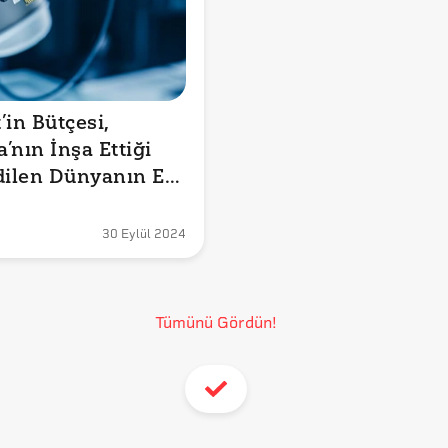
in Bütçesi, 
nın İnşa Ettiği 
dilen Dünyanın En 
lgisayarından 10 
la mı?
30 Eylül 2024
Tümünü Gördün!