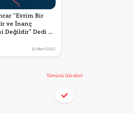
ncar “Evrim Bir 
ir ve İnanç 
i Değildir” Dedi 
31 Mart 2021
Tümünü Gördün!