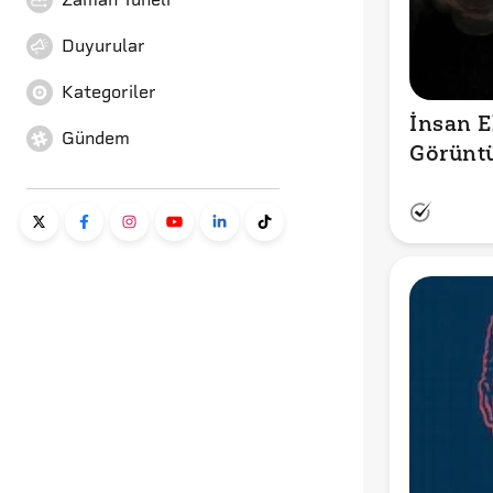
Duyurular
Kategoriler
İnsan El
Gündem
Görünt