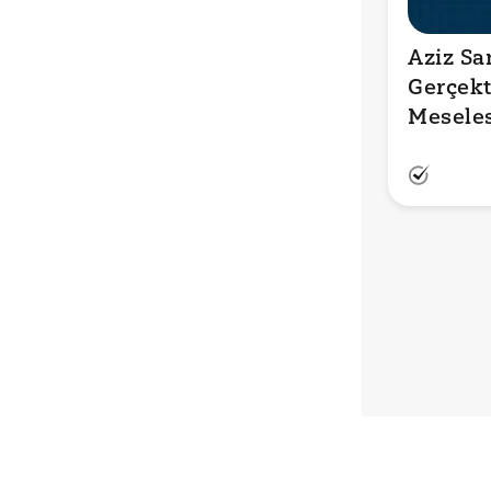
Aziz Sa
Gerçekt
Meseles
mi?