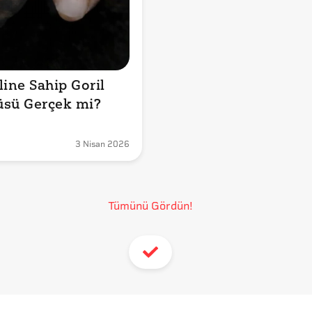
ine Sahip Goril 
üsü Gerçek mi?
3 Nisan 2026
Tümünü Gördün!