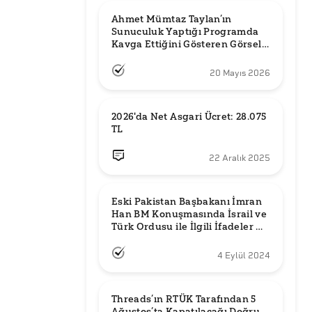
Ahmet Mümtaz Taylan’ın 
Sunuculuk Yaptığı Programda 
Kavga Ettiğini Gösteren Görsel 
Orijinal mi?
20 Mayıs 2026
2026'da Net Asgari Ücret: 28.075 
TL
22 Aralık 2025
Eski Pakistan Başbakanı İmran 
Han BM Konuşmasında İsrail ve 
Türk Ordusu ile İlgili İfadeler mi 
Kullandı?
4 Eylül 2024
Threads’ın RTÜK Tarafından 5 
Ağustos’ta Kapatılacağı Doğru 