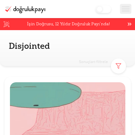
İşin Doğrusu,
12
Yıldır Doğruluk Payı’nda!
Disjointed
Sonuçları filtrele