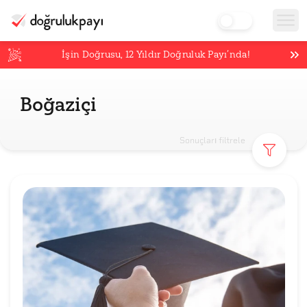
İşin Doğrusu,
12
Yıldır Doğruluk Payı’nda!
Boğaziçi
Sonuçları filtrele