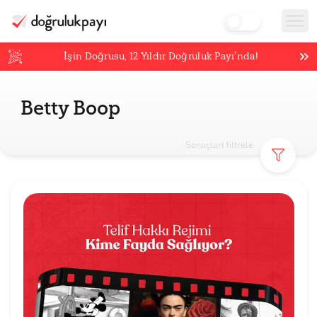
İşin Doğrusu,
12
Yıldır Doğruluk Payı’nda!
Betty Boop
Sonuçları filtrele