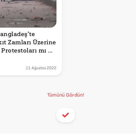
angladeş'te 
ıt Zamları Üzerine 
 Protestoları mı 
yor?
11 Ağustos 2022
Tümünü Gördün!