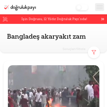
İşin Doğrusu,
12
Yıldır Doğruluk Payı’nda!
Bangladeş akaryakıt zam
Sonuçları filtrele