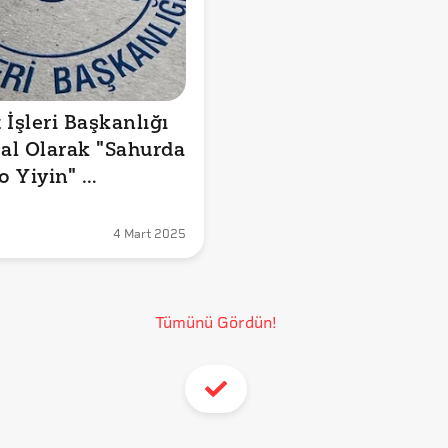
İşleri Başkanlığı 
l Olarak "Sahurda 
 Yiyin" 
ası Yaptı mı?
4 Mart 2025
Tümünü Gördün!