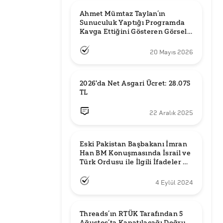
Ahmet Mümtaz Taylan’ın 
Sunuculuk Yaptığı Programda 
Kavga Ettiğini Gösteren Görsel 
Orijinal mi?
20 Mayıs 2026
2026'da Net Asgari Ücret: 28.075 
TL
22 Aralık 2025
Eski Pakistan Başbakanı İmran 
Han BM Konuşmasında İsrail ve 
Türk Ordusu ile İlgili İfadeler mi 
Kullandı?
4 Eylül 2024
Threads’ın RTÜK Tarafından 5 
Ağustos’ta Kapatılacağı Doğru 