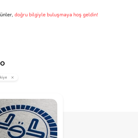
günler
,
doğru bilgiyle buluşmaya hoş geldin!
do
kiye