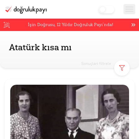
İşin Doğrusu,
12
Yıldır Doğruluk Payı’nda!
Atatürk kısa mı
Sonuçları filtrele